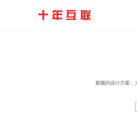
新颖的设计方案，