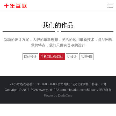
我们的作品
新颖的设计方案，大胆的革新思想，灵活的运用最新技术，是品网视
觉的特点，我们只做有灵魂的设计
网站设计
手机网站/微网站
UI设计
品牌VIS
24小时热线电话：138 1688 1688 公司地址：苏州沧浪区干将路138号
Copyright © 2018-2026 www.yaxin222.com http://dedecms51.com/ 版权所有
Power by DedeCms