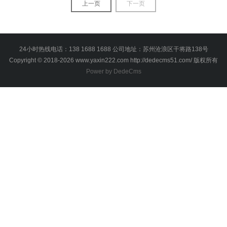
上一页
下一页
24小时热线电话：138 1688 1688 公司地址：苏州沧浪区干将路138号
Copyright © 2018-2026 www.yaxin222.com http://dedecms51.com/ 版权所有
Power by DedeCms